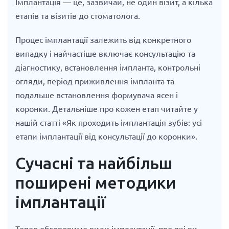
Імплантація — це, зазвичай, не один візит, а кілька
етапів та візитів до стоматолога.
Процес імплантації залежить від конкретного
випадку і найчастіше включає консультацію та
діагностику, встановлення імпланта, контрольні
огляди, період приживлення імпланта та
подальше встановлення формувача ясен і
коронки. Детальніше про кожен етап читайте у
нашій статті «Як проходить імплантація зубів: усі
етапи імплантації від консультації до коронки».
Сучасні та найбільш
поширені методики
імплантації
Тепер обговоримо види імплантації, про які ви