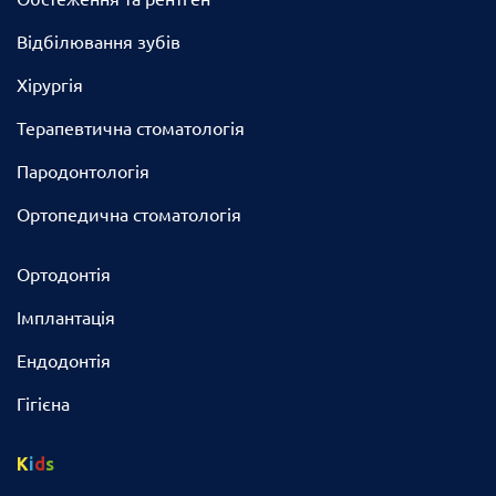
Відбілювання зубів
Хірургія
Терапевтична стоматологія
Пародонтологія
Ортопедична стоматологія
Ортодонтія
Імплантація
Ендодонтія
Гігієна
K
i
d
s